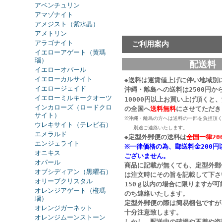
アベンチュリン
アマゾナイト
アメジスト（紫水晶）
アメトリン
アラゴナイト
ご利用案内
イエローアゲート（黄瑪
瑙）
配送料
イエローオパール
イエローカルサイト
◆送料は運賃値上げに伴い地域別
イエロージェイド
沖縄・離島への送料は2500円か
イエローミルキークオーツ
10000円以上お買い上げ頂くと
インカローズ（ロードクロ
の
全国へ
送料無料
にさせてただき
サイト）
※沖縄・離島の方へは送料の一部を負担頂
ウレキサイト（テレビ石）
別途ご連絡いたします。
エメラルド
◆定型外郵便の送料は
全国一律20
エンジェライト
※一律価格の為、郵送料金200円
オニキス
ございません。
オパール
商品に記載が無くても、定型外郵
オブシディアン（黒曜石）
は注文時にその旨を記載して下さ
オリーブクリスタル
150ｇ以内の場合に限りますが
オレンジアゲート（橙瑪
のち連絡いたします。
瑙）
定型外郵便の際は簡易梱包ですが
オレンジガーネット
十分注意致します。
オレンジムーンストーン
しかし、配送中の破損や不着や盗