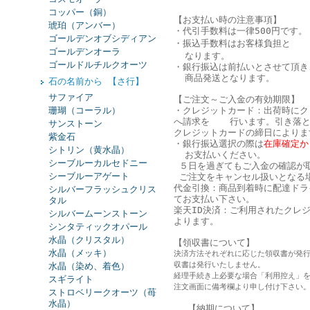
コッパー（銅）
【お支払い時の注意事項】
琥珀（アンバー）
・代引手数料は一律500円です。
ゴールデンオブシディアン
・振込手数料はお客様負担と
ゴールデンオーラ
なります。
ゴールドルチルクオーツ
・銀行振込は
前払い
とさせて頂き
商品発送となります。
石の名前から 【さ行】
サファイア
【ご注文～ご入金の有効期限】
珊瑚（コーラル）
・クレジットカード：出荷時にク
へ請求を 行います。引き落と
サンストーン
クレジットカードの締日によりま
紫金石
・銀行振込選択の際は
在庫確定か
シトリン（黄水晶）
お支払いください。
シーブルーカルセドニー
５日を過ぎてもご入金の確認が
シーブルーアゲート
ご注文をキャンセル扱いとなる
代金引換：商品到着時に配達ドラ
シルバーフラッシュクリス
てお支払い下さい。
タル
楽天ID決済：ご利用されたクレ
シルバームーンストーン
よります。
シンタティックオパール
水晶（クリスタル）
【領収書について】
水晶（メッキ）
決済方法それぞれに応じた領収書が発
収書は発行いたしません。
水晶（染め、着色）
経理手続き上必要な場合「利用控え」
スギライト
注文画面に備考欄より申し付け下さい
ストロベリークオーツ（苺
水晶）
【納期について】