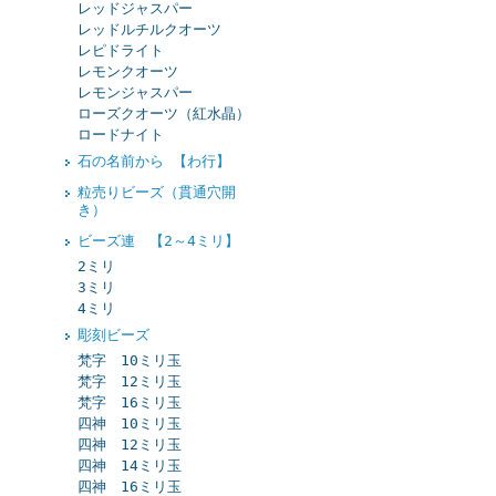
レッドジャスパー
レッドルチルクオーツ
レピドライト
レモンクオーツ
レモンジャスパー
ローズクオーツ（紅水晶）
ロードナイト
石の名前から 【わ行】
粒売りビーズ（貫通穴開
き）
ビーズ連 【2～4ミリ】
2ミリ
3ミリ
4ミリ
彫刻ビーズ
梵字 10ミリ玉
梵字 12ミリ玉
梵字 16ミリ玉
四神 10ミリ玉
四神 12ミリ玉
四神 14ミリ玉
四神 16ミリ玉