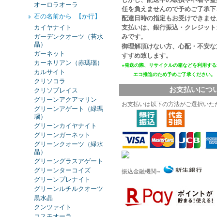
オーロラオーラ
任を負えませんので予めご了承下
石の名前から 【か行】
配達日時の指定もお受けできませ
カイヤナイト
支払いは、銀行振込・クレジット
ガーデンクオーツ（苔水
みです。
晶）
御理解頂けない方、心配・不安な
ガーネット
すすめ致します。
カーネリアン（赤瑪瑙）
★発送の際、リサイクルの箱などを利用する
カルサイト
エコ推進
のため予めご了承ください。
クリソコラ
お支払いにつ
クリソプレイス
グリーンアクアマリン
お支払いは以下の方法がご選択いた
グリーンアゲート（緑瑪
瑙）
グリーンカイヤナイト
グリーンガーネット
グリーンクオーツ（緑水
晶）
グリーングラスアゲート
グリーンターコイズ
振込金融機関→
グリーンプレナイト
グリーンルチルクオーツ
黒水晶
クンツァイト
コスモオーラ