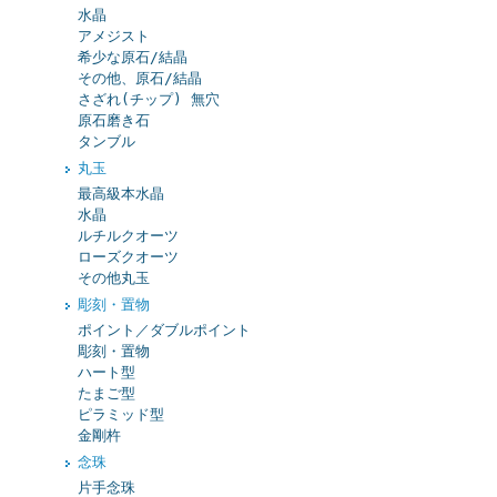
水晶
アメジスト
希少な原石/結晶
その他、原石/結晶
さざれ(チップ) 無穴
原石磨き石
タンブル
丸玉
最高級本水晶
水晶
ルチルクオーツ
ローズクオーツ
その他丸玉
彫刻・置物
ポイント／ダブルポイント
彫刻・置物
ハート型
たまご型
ピラミッド型
金剛杵
念珠
片手念珠