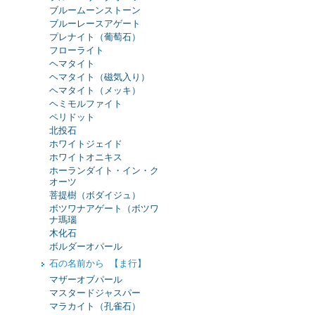
ブルームーンストーン
ブルーレースアゲート
プレナイト（葡萄石）
フローライト
ヘマタイト
ヘマタイト（磁気入り）
ヘマタイト（メッキ）
ヘミモルファイト
ペリドット
北投石
ホワイトジェイド
ホワイトオニキス
ホーランダイト・イン・ク
オーツ
菩提樹（ボダイジュ）
ボツワナアゲート（ボツワ
ナ瑪瑙
木化石
ボルダーオパール
石の名前から 【ま行】
マザーオブパール
マスタードジャスパー
マラカイト（孔雀石）