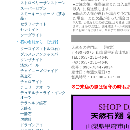
ストロベリーサンストーン
◆ご注文後、在庫確定または入金
スーパーセブン
以内 に発送致します。
◆商品の入荷が遅れた場合や予定
スモーキークオーツ（茶水
た
場合、また欠品があった場合は
晶）
※大雪、台風などの天候状況により運送に
セラフィナイト
ます。遅れの状況は、発送確認メールの発
セレナイト
社にお問い合せ頂くか、当店までお問い合
ソーダライト
石の名前から 【た行】
天然石の専門店 【翔雲】
ターコイズ（トルコ石）
〒400-0075 山梨県甲府市山宮町
ダルメシアンジャスパー
TEL:055-251-4646
タンザナイト
FAX:055-251-4646
淡水パール
携帯：090-7844-9934
チャイニーズジェイド
定休日：毎週水曜日+α
茶金石
営業時間：10：00～18：00
チャロアイト
※ご来店の際は留守の時も
チェリークオーツ
デュモルチェライトインク
オーツ
テラヘルツ鉱石
天眼石
十勝石
虎琥珀
ドラゴンアイ