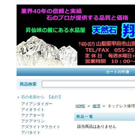
カートの中身
商品検索
石の名前から 【あ行】
アイアンタイガー
HOME
>
修理
> ネックレス修
アイオライト
アクアオーラ
商品一覧
アクアマリン
該当商品はありません
アズライトマラカイト
アパタイト