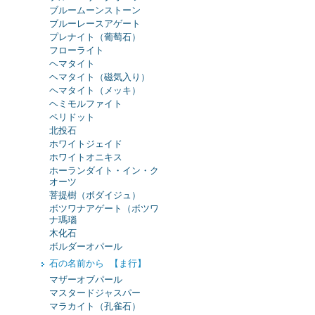
ブルームーンストーン
ブルーレースアゲート
プレナイト（葡萄石）
フローライト
ヘマタイト
ヘマタイト（磁気入り）
ヘマタイト（メッキ）
ヘミモルファイト
ペリドット
北投石
ホワイトジェイド
ホワイトオニキス
ホーランダイト・イン・ク
オーツ
菩提樹（ボダイジュ）
ボツワナアゲート（ボツワ
ナ瑪瑙
木化石
ボルダーオパール
石の名前から 【ま行】
マザーオブパール
マスタードジャスパー
マラカイト（孔雀石）