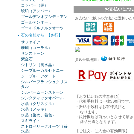
コッパー（銅）
お支払いにつ
琥珀（アンバー）
ゴールデンオブシディアン
お支払いは以下の方法がご選択いた
ゴールデンオーラ
ゴールドルチルクオーツ
石の名前から 【さ行】
サファイア
珊瑚（コーラル）
サンストーン
紫金石
振込金融機関→
シトリン（黄水晶）
シーブルーカルセドニー
シーブルーアゲート
シルバーフラッシュクリス
タル
シルバームーンストーン
【お支払い時の注意事項】
シンタティックオパール
・代引手数料は一律500円です。
水晶（クリスタル）
・振込手数料はお客様負担と
水晶（メッキ）
なります。
水晶（染め、着色）
・銀行振込は
前払い
とさせて頂き
スギライト
商品発送となります。
ストロベリークオーツ（苺
【ご注文～ご入金の有効期限】
水晶）