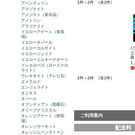
1件～2件 （全2件）
アベンチュリン
アマゾナイト
アメジスト（紫水晶）
アメトリン
アラゴナイト
イエローアゲート（黄瑪
瑙）
イエローオパール
ハ
イエローカルサイト
リ
イエロージェイド
希
イエローミルキークオーツ
1
インカローズ（ロードクロ
価
サイト）
ウレキサイト（テレビ石）
1件～2件 （全2件）
エメラルド
エンジェライト
オニキス
オパール
オブシディアン（黒曜石）
オリーブクリスタル
ご利用案内
オレンジアゲート（橙瑪
瑙）
オレンジガーネット
配送料
オレンジムーンストーン