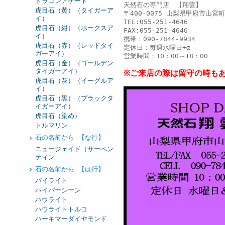
ドラゴンアゲート
天然石の専門店 【翔雲】
虎目石（黄）（タイガーア
〒400-0075 山梨県甲府市山宮町
イ）
TEL:055-251-4646
虎目石（紺）（ホークスア
FAX:055-251-4646
イ）
携帯：090-7844-9934
虎目石（赤）（レッドタイ
定休日：毎週水曜日+α
ガーアイ）
営業時間：10：00～18：00
虎目石（金）（ゴールデン
タイガーアイ）
※ご来店の際は留守の時も
虎目石（灰）（イーグルア
イ）
虎目石（黒）（ブラックタ
イガーアイ）
虎目石（染め）
トルマリン
石の名前から 【な行】
ニュージェイド（サーペン
ティン
石の名前から 【は行】
パイライト
ハイパーシーン
ハウライト
ハウライトトルコ
ハーキマーダイヤモンド