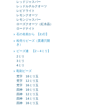
レッドジャスパー
レッドルチルクオーツ
レピドライト
レモンクオーツ
レモンジャスパー
ローズクオーツ（紅水晶）
ロードナイト
石の名前から 【わ行】
粒売りビーズ（貫通穴開
き）
ビーズ連 【2～4ミリ】
2ミリ
3ミリ
4ミリ
彫刻ビーズ
梵字 10ミリ玉
梵字 12ミリ玉
梵字 16ミリ玉
四神 10ミリ玉
四神 12ミリ玉
四神 14ミリ玉
四神 16ミリ玉