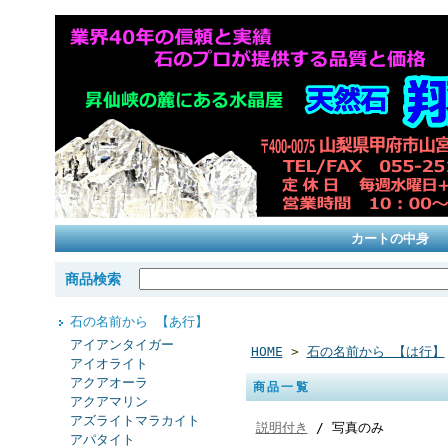
カートの中身
商品検索
石の名前から 【あ行】
アイアンタイガー
HOME
>
石の名前から 【は行】
アイオライト
アクアオーラ
商品一覧
アクアマリン
アズライトマラカイト
説明付き
/ 写真のみ
アパタイト