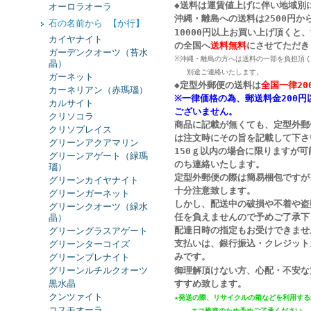
◆送料は運賃値上げに伴い地域別
オーロラオーラ
沖縄・離島への送料は2500円か
石の名前から 【か行】
10000円以上お買い上げ頂くと
カイヤナイト
の
全国へ
送料無料
にさせてただき
ガーデンクオーツ（苔水
※沖縄・離島の方へは送料の一部を負担頂
晶）
別途ご連絡いたします。
ガーネット
◆定型外郵便の送料は
全国一律20
カーネリアン（赤瑪瑙）
※一律価格の為、郵送料金200円
カルサイト
ございません。
クリソコラ
商品に記載が無くても、定型外郵
クリソプレイス
は注文時にその旨を記載して下さ
グリーンアクアマリン
150ｇ以内の場合に限りますが
グリーンアゲート（緑瑪
のち連絡いたします。
瑙）
定型外郵便の際は簡易梱包ですが
グリーンカイヤナイト
十分注意致します。
グリーンガーネット
しかし、配送中の破損や不着や盗
グリーンクオーツ（緑水
任を負えませんので予めご了承下
晶）
配達日時の指定もお受けできませ
グリーングラスアゲート
支払いは、銀行振込・クレジット
グリーンターコイズ
みです。
グリーンプレナイト
グリーンルチルクオーツ
御理解頂けない方、心配・不安な
黒水晶
すすめ致します。
クンツァイト
★発送の際、リサイクルの箱などを利用する
コスモオーラ
エコ推進
のため予めご了承ください。