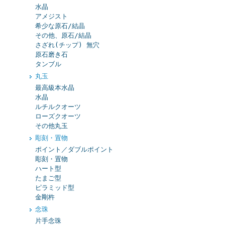
水晶
アメジスト
希少な原石/結晶
その他、原石/結晶
さざれ(チップ) 無穴
原石磨き石
タンブル
丸玉
最高級本水晶
水晶
ルチルクオーツ
ローズクオーツ
その他丸玉
彫刻・置物
ポイント／ダブルポイント
彫刻・置物
ハート型
たまご型
ピラミッド型
金剛杵
念珠
片手念珠