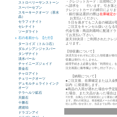
・クレジットカード：出荷時にク
ストロベリーサンストーン
へ請求を 行います。引き落と
スーパーセブン
クレジットカードの締日によりま
スモーキークオーツ（茶水
・銀行振込選択の際は
在庫確定か
晶）
お支払いください。
セラフィナイト
５日を過ぎてもご入金の確認が
セレナイト
ご注文をキャンセル扱いとなる
代金引換：商品到着時に配達ドラ
ソーダライト
てお支払い下さい。
石の名前から 【た行】
楽天ID決済：ご利用されたクレ
よります。
ターコイズ（トルコ石）
ダルメシアンジャスパー
【領収書について】
タンザナイト
決済方法それぞれに応じた領収書が発
淡水パール
収書は発行いたしません。
チャイニーズジェイド
経理手続き上必要な場合「利用控え」
注文画面に備考欄より申し付け下さい
茶金石
チャロアイト
【納期について】
チェリークオーツ
◆ご注文後、在庫確定または入金
デュモルチェライトインク
以内 に発送致します。
オーツ
◆商品の入荷が遅れた場合や予定
テラヘルツ鉱石
た
場合、また欠品があった場合は
天眼石
※大雪、台風などの天候状況により運送に
ます。遅れの状況は、発送確認メールの発
十勝石
社にお問い合せ頂くか、当店までお問い合
虎琥珀
ドラゴンアイ