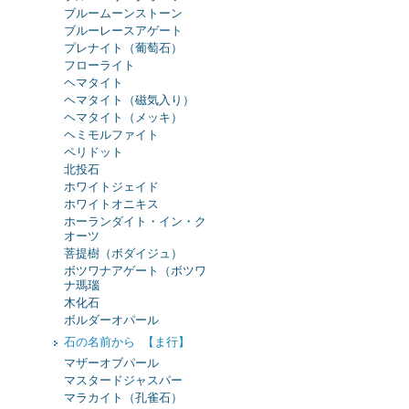
ブルームーンストーン
ブルーレースアゲート
プレナイト（葡萄石）
フローライト
ヘマタイト
ヘマタイト（磁気入り）
ヘマタイト（メッキ）
ヘミモルファイト
ペリドット
北投石
ホワイトジェイド
ホワイトオニキス
ホーランダイト・イン・ク
オーツ
菩提樹（ボダイジュ）
ボツワナアゲート（ボツワ
ナ瑪瑙
木化石
ボルダーオパール
石の名前から 【ま行】
マザーオブパール
マスタードジャスパー
マラカイト（孔雀石）