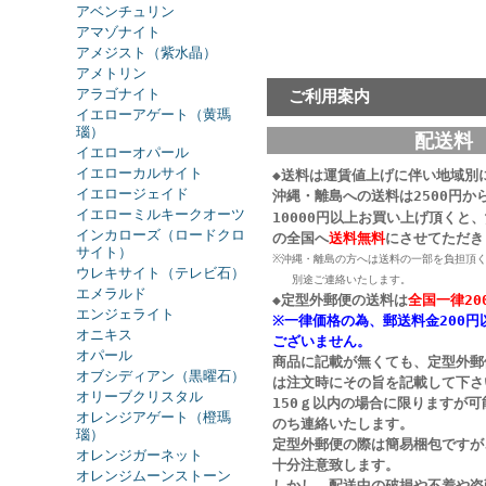
アベンチュリン
アマゾナイト
アメジスト（紫水晶）
アメトリン
アラゴナイト
ご利用案内
イエローアゲート（黄瑪
瑙）
配送料
イエローオパール
イエローカルサイト
◆送料は運賃値上げに伴い地域別
イエロージェイド
沖縄・離島への送料は2500円か
イエローミルキークオーツ
10000円以上お買い上げ頂くと
インカローズ（ロードクロ
の
全国へ
送料無料
にさせてただき
サイト）
※沖縄・離島の方へは送料の一部を負担頂
ウレキサイト（テレビ石）
別途ご連絡いたします。
エメラルド
◆定型外郵便の送料は
全国一律20
エンジェライト
※一律価格の為、郵送料金200円
オニキス
ございません。
オパール
商品に記載が無くても、定型外郵
オブシディアン（黒曜石）
は注文時にその旨を記載して下さ
オリーブクリスタル
150ｇ以内の場合に限りますが
オレンジアゲート（橙瑪
のち連絡いたします。
瑙）
定型外郵便の際は簡易梱包ですが
オレンジガーネット
十分注意致します。
オレンジムーンストーン
しかし、配送中の破損や不着や盗