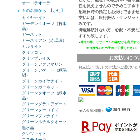
オーロラオーラ
任を負えませんので予めご了承下
石の名前から 【か行】
配達日時の指定もお受けできませ
カイヤナイト
支払いは、銀行振込・クレジット
ガーデンクオーツ（苔水
みです。
晶）
御理解頂けない方、心配・不安な
ガーネット
すすめ致します。
カーネリアン（赤瑪瑙）
★発送の際、リサイクルの箱などを利用する
カルサイト
エコ推進
のため予めご了承ください。
クリソコラ
お支払いにつ
クリソプレイス
グリーンアクアマリン
お支払いは以下の方法がご選択いた
グリーンアゲート（緑瑪
瑙）
グリーンカイヤナイト
グリーンガーネット
グリーンクオーツ（緑水
晶）
グリーングラスアゲート
グリーンターコイズ
振込金融機関→
グリーンプレナイト
グリーンルチルクオーツ
黒水晶
クンツァイト
コスモオーラ