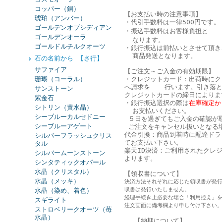
コッパー（銅）
【お支払い時の注意事項】
琥珀（アンバー）
・代引手数料は一律500円です。
ゴールデンオブシディアン
・振込手数料はお客様負担と
ゴールデンオーラ
なります。
ゴールドルチルクオーツ
・銀行振込は
前払い
とさせて頂き
商品発送となります。
石の名前から 【さ行】
サファイア
【ご注文～ご入金の有効期限】
珊瑚（コーラル）
・クレジットカード：出荷時にク
へ請求を 行います。引き落と
サンストーン
クレジットカードの締日によりま
紫金石
・銀行振込選択の際は
在庫確定か
シトリン（黄水晶）
お支払いください。
シーブルーカルセドニー
５日を過ぎてもご入金の確認が
シーブルーアゲート
ご注文をキャンセル扱いとなる
代金引換：商品到着時に配達ドラ
シルバーフラッシュクリス
てお支払い下さい。
タル
楽天ID決済：ご利用されたクレ
シルバームーンストーン
よります。
シンタティックオパール
水晶（クリスタル）
【領収書について】
水晶（メッキ）
決済方法それぞれに応じた領収書が発
収書は発行いたしません。
水晶（染め、着色）
経理手続き上必要な場合「利用控え」
スギライト
注文画面に備考欄より申し付け下さい
ストロベリークオーツ（苺
水晶）
【納期について】