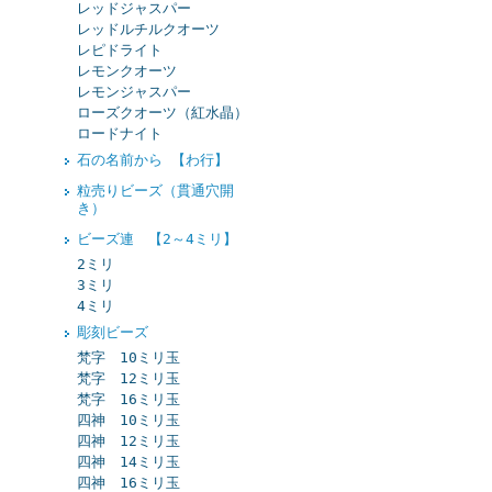
レッドジャスパー
レッドルチルクオーツ
レピドライト
レモンクオーツ
レモンジャスパー
ローズクオーツ（紅水晶）
ロードナイト
石の名前から 【わ行】
粒売りビーズ（貫通穴開
き）
ビーズ連 【2～4ミリ】
2ミリ
3ミリ
4ミリ
彫刻ビーズ
梵字 10ミリ玉
梵字 12ミリ玉
梵字 16ミリ玉
四神 10ミリ玉
四神 12ミリ玉
四神 14ミリ玉
四神 16ミリ玉