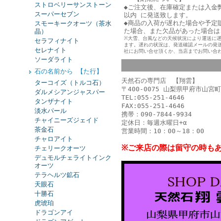
ストロベリーサンストーン
◆ご注文後、在庫確定または入金
スーパーセブン
以内 に発送致します。
◆商品の入荷が遅れた場合や予定
スモーキークオーツ（茶水
た
場合、また欠品があった場合は
晶）
※大雪、台風などの天候状況により運送に
セラフィナイト
ます。遅れの状況は、発送確認メールの発
セレナイト
社にお問い合せ頂くか、当店までお問い合
ソーダライト
石の名前から 【た行】
天然石の専門店 【翔雲】
ターコイズ（トルコ石）
〒400-0075 山梨県甲府市山宮町
ダルメシアンジャスパー
TEL:055-251-4646
タンザナイト
FAX:055-251-4646
淡水パール
携帯：090-7844-9934
チャイニーズジェイド
定休日：毎週水曜日+α
茶金石
営業時間：10：00～18：00
チャロアイト
※ご来店の際は留守の時も
チェリークオーツ
デュモルチェライトインク
オーツ
テラヘルツ鉱石
天眼石
十勝石
虎琥珀
ドラゴンアイ