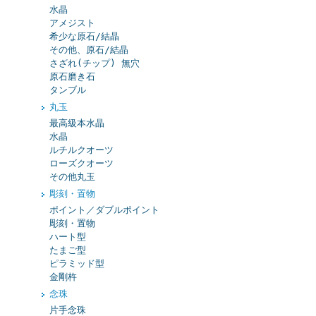
水晶
アメジスト
希少な原石/結晶
その他、原石/結晶
さざれ(チップ) 無穴
原石磨き石
タンブル
丸玉
最高級本水晶
水晶
ルチルクオーツ
ローズクオーツ
その他丸玉
彫刻・置物
ポイント／ダブルポイント
彫刻・置物
ハート型
たまご型
ピラミッド型
金剛杵
念珠
片手念珠