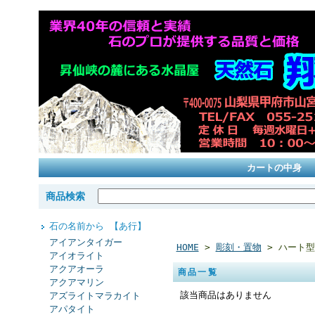
カートの中身
商品検索
石の名前から 【あ行】
アイアンタイガー
HOME
>
彫刻・置物
> ハート型
アイオライト
アクアオーラ
商品一覧
アクアマリン
該当商品はありません
アズライトマラカイト
アパタイト