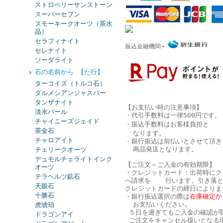
ストロベリーサンストーン
スーパーセブン
スモーキークオーツ（茶水
晶）
セラフィナイト
振込金融機関→
セレナイト
ソーダライト
石の名前から 【た行】
ターコイズ（トルコ石）
ダルメシアンジャスパー
タンザナイト
【お支払い時の注意事項】
淡水パール
・代引手数料は一律500円です。
チャイニーズジェイド
・振込手数料はお客様負担と
茶金石
なります。
チャロアイト
・銀行振込は
前払い
とさせて頂き
商品発送となります。
チェリークオーツ
デュモルチェライトインク
【ご注文～ご入金の有効期限】
オーツ
・クレジットカード：出荷時にク
テラヘルツ鉱石
へ請求を 行います。引き落と
天眼石
クレジットカードの締日によりま
十勝石
・銀行振込選択の際は
在庫確定か
お支払いください。
虎琥珀
５日を過ぎてもご入金の確認が
ドラゴンアイ
ご注文をキャンセル扱いとなる