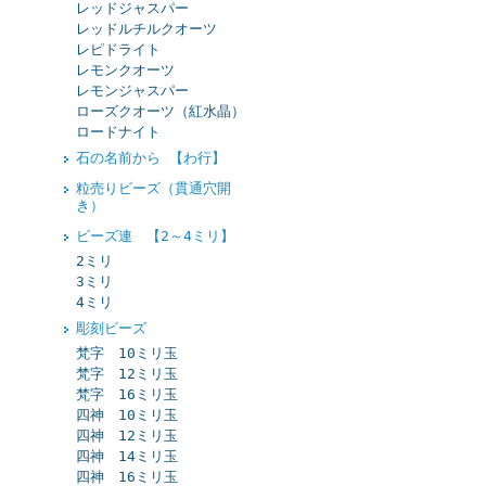
レッドジャスパー
レッドルチルクオーツ
レピドライト
レモンクオーツ
レモンジャスパー
ローズクオーツ（紅水晶）
ロードナイト
石の名前から 【わ行】
粒売りビーズ（貫通穴開
き）
ビーズ連 【2～4ミリ】
2ミリ
3ミリ
4ミリ
彫刻ビーズ
梵字 10ミリ玉
梵字 12ミリ玉
梵字 16ミリ玉
四神 10ミリ玉
四神 12ミリ玉
四神 14ミリ玉
四神 16ミリ玉