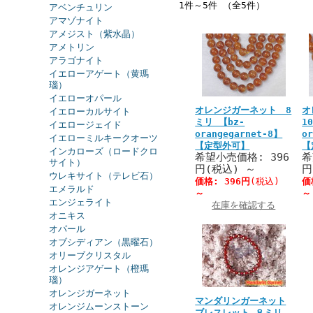
1件～5件 （全5件）
アベンチュリン
アマゾナイト
アメジスト（紫水晶）
アメトリン
アラゴナイト
イエローアゲート（黄瑪
瑙）
イエローオパール
オレンジガーネット 8
オ
イエローカルサイト
ミリ 【bz-
1
イエロージェイド
orangegarnet-8】
o
イエローミルキークオーツ
【定型外可】
【
インカローズ（ロードクロ
希望小売価格: 396
希
サイト）
円(税込)
～
円
ウレキサイト（テレビ石）
価格:
396円
(税込)
価
エメラルド
～
～
エンジェライト
在庫を確認する
オニキス
オパール
オブシディアン（黒曜石）
オリーブクリスタル
オレンジアゲート（橙瑪
瑙）
オレンジガーネット
マンダリンガーネット
オレンジムーンストーン
ブレスレット ８ミリ