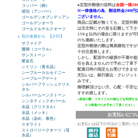
◆定型外郵便の送料は
全国一律20
コッパー（銅）
※一律価格の為、郵送料金200円
琥珀（アンバー）
ございません。
ゴールデンオブシディアン
商品に記載が無くても、定型外郵
ゴールデンオーラ
は注文時にその旨を記載して下さ
ゴールドルチルクオーツ
150ｇ以内の場合に限りますが
石の名前から 【さ行】
のち連絡いたします。
サファイア
定型外郵便の際は簡易梱包ですが
珊瑚（コーラル）
十分注意致します。
サンストーン
しかし、配送中の破損や不着や盗
紫金石
任を負えませんので予めご了承下
シトリン（黄水晶）
配達日時の指定もお受けできませ
シーブルーカルセドニー
支払いは、銀行振込・クレジット
シーブルーアゲート
みです。
シルバーフラッシュクリス
御理解頂けない方、心配・不安な
タル
すすめ致します。
シルバームーンストーン
★発送の際、リサイクルの箱などを利用する
シンタティックオパール
エコ推進
のため予めご了承ください。
水晶（クリスタル）
水晶（メッキ）
お支払いにつ
水晶（染め、着色）
お支払いは以下の方法がご選択いた
スギライト
ストロベリークオーツ（苺
水晶）