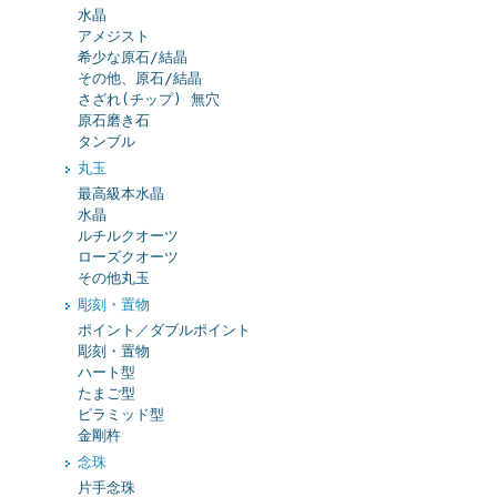
水晶
アメジスト
希少な原石/結晶
その他、原石/結晶
さざれ(チップ) 無穴
原石磨き石
タンブル
丸玉
最高級本水晶
水晶
ルチルクオーツ
ローズクオーツ
その他丸玉
彫刻・置物
ポイント／ダブルポイント
彫刻・置物
ハート型
たまご型
ピラミッド型
金剛杵
念珠
片手念珠