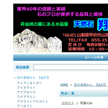
カートの中身
商品検索
石の名前から 【あ行】
アイアンタイガー
HOME
>
石の名前から 【あ行】
アイオライト
アクアオーラ
商品一覧
アクアマリン
アズライトマラカイト
説明付き
/ 写真のみ
アパタイト