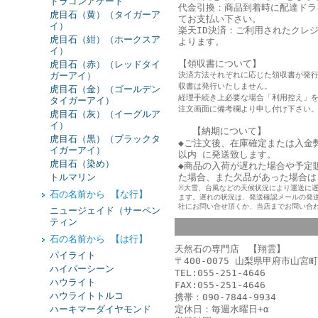
ドラゴンアゲート
代金引換：商品到着時に配達ドラ
虎目石（黄）（タイガーア
てお支払い下さい。
イ）
楽天ID決済：ご利用されたクレ
虎目石（紺）（ホークスア
よります。
イ）
【領収書について】
虎目石（赤）（レッドタイ
ガーアイ）
決済方法それぞれに応じた領収書が発
収書は発行いたしません。
虎目石（金）（ゴールデン
経理手続き上必要な場合「利用控え」
タイガーアイ）
注文画面に備考欄より申し付け下さい
虎目石（灰）（イーグルア
イ）
【納期について】
虎目石（黒）（ブラックタ
◆ご注文後、在庫確定または入金
イガーアイ）
以内 に発送致します。
虎目石（染め）
◆商品の入荷が遅れた場合や予定
トルマリン
た
場合、また欠品があった場合は
※大雪、台風などの天候状況により運送に
石の名前から 【な行】
ます。遅れの状況は、発送確認メールの発
社にお問い合せ頂くか、当店までお問い合
ニュージェイド（サーペン
ティン
石の名前から 【は行】
天然石の専門店 【翔雲】
パイライト
〒400-0075 山梨県甲府市山宮町
ハイパーシーン
TEL:055-251-4646
ハウライト
FAX:055-251-4646
ハウライトトルコ
携帯：090-7844-9934
ハーキマーダイヤモンド
定休日：毎週水曜日+α