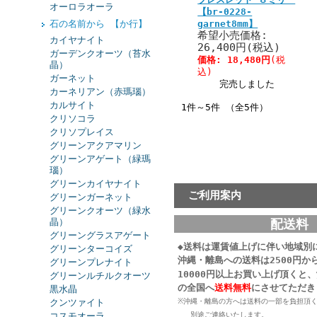
オーロラオーラ
【br-0228-
石の名前から 【か行】
garnet8mm】
希望小売価格:
カイヤナイト
26,400円(税込)
ガーデンクオーツ（苔水
価格:
18,480円
(税
晶）
込)
ガーネット
完売しました
カーネリアン（赤瑪瑙）
カルサイト
1件～5件 （全5件）
クリソコラ
クリソプレイス
グリーンアクアマリン
グリーンアゲート（緑瑪
瑙）
グリーンカイヤナイト
ご利用案内
グリーンガーネット
グリーンクオーツ（緑水
晶）
配送料
グリーングラスアゲート
◆送料は運賃値上げに伴い地域別
グリーンターコイズ
沖縄・離島への送料は2500円か
グリーンプレナイト
10000円以上お買い上げ頂くと
グリーンルチルクオーツ
の
全国へ
送料無料
にさせてただき
黒水晶
クンツァイト
※沖縄・離島の方へは送料の一部を負担頂
コスモオーラ
別途ご連絡いたします。