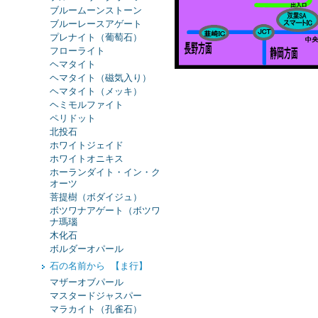
ブルームーンストーン
ブルーレースアゲート
プレナイト（葡萄石）
フローライト
ヘマタイト
ヘマタイト（磁気入り）
ヘマタイト（メッキ）
ヘミモルファイト
ペリドット
北投石
ホワイトジェイド
ホワイトオニキス
ホーランダイト・イン・ク
オーツ
菩提樹（ボダイジュ）
ボツワナアゲート（ボツワ
ナ瑪瑙
木化石
ボルダーオパール
石の名前から 【ま行】
マザーオブパール
マスタードジャスパー
マラカイト（孔雀石）