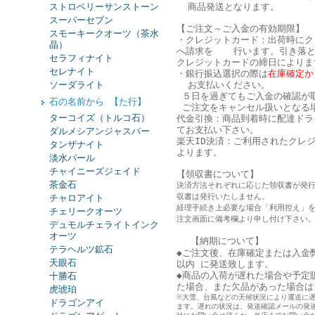
ストロベリーサンストーン
商品発送となります。
スーパーセブン
【ご注文～ご入金の有効期限】
スモーキークオーツ（茶水
・クレジットカード：出荷時にク
晶）
へ請求を 行います。引き落と
セラフィナイト
クレジットカードの締日によりま
セレナイト
・銀行振込選択の際は
在庫確定か
ソーダライト
お支払いください。
５日を過ぎてもご入金の確認が
石の名前から 【た行】
ご注文をキャンセル扱いとなる
ターコイズ（トルコ石）
代金引換：商品到着時に配達ドラ
てお支払い下さい。
ダルメシアンジャスパー
楽天ID決済：ご利用されたクレ
タンザナイト
よります。
淡水パール
チャイニーズジェイド
【領収書について】
茶金石
決済方法それぞれに応じた領収書が発
収書は発行いたしません。
チャロアイト
経理手続き上必要な場合「利用控え」
チェリークオーツ
注文画面に備考欄より申し付け下さい
デュモルチェライトインク
オーツ
【納期について】
テラヘルツ鉱石
◆ご注文後、在庫確定または入金
天眼石
以内 に発送致します。
◆商品の入荷が遅れた場合や予定
十勝石
た
場合、また欠品があった場合は
虎琥珀
※大雪、台風などの天候状況により運送に
ドラゴンアイ
ます。遅れの状況は、発送確認メールの発