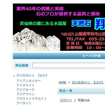
カートの中身
商品検索
石の名前から 【あ行】
アイアンタイガー
HOME
>
石の名前から 【は行】
アイオライト
アクアオーラ
商品一覧
アクアマリン
アズライトマラカイト
説明付き
/ 写真のみ
アパタイト