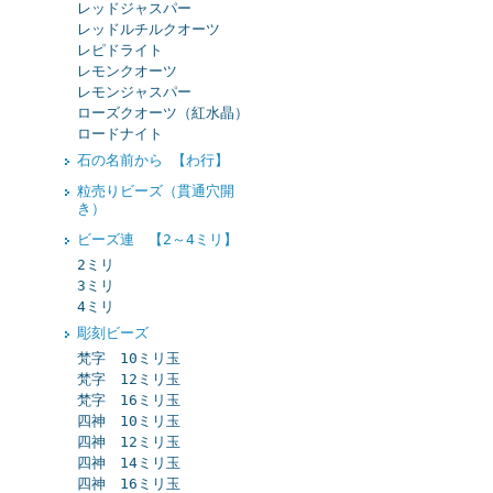
レッドジャスパー
レッドルチルクオーツ
レピドライト
レモンクオーツ
レモンジャスパー
ローズクオーツ（紅水晶）
ロードナイト
石の名前から 【わ行】
粒売りビーズ（貫通穴開
き）
ビーズ連 【2～4ミリ】
2ミリ
3ミリ
4ミリ
彫刻ビーズ
梵字 10ミリ玉
梵字 12ミリ玉
梵字 16ミリ玉
四神 10ミリ玉
四神 12ミリ玉
四神 14ミリ玉
四神 16ミリ玉