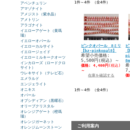
1件～4件 （全4件）
アベンチュリン
アマゾナイト
アメジスト（紫水晶）
アメトリン
アラゴナイト
イエローアゲート（黄瑪
瑙）
イエローオパール
ピンクオパール 8ミリ
ピ
イエローカルサイト
【bz-pinkopal8】
【
イエロージェイド
希望小売価格:
p
イエローミルキークオーツ
5,500円(税込)
～
8
インカローズ（ロードクロ
希
価格:
4,400円
(税込)
サイト）
7
～
ウレキサイト（テレビ石）
在庫を確認する
価
エメラルド
エンジェライト
オニキス
1件～4件 （全4件）
オパール
オブシディアン（黒曜石）
オリーブクリスタル
オレンジアゲート（橙瑪
瑙）
オレンジガーネット
ご利用案内
オレンジムーンストーン