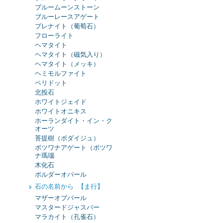
ブルームーンストーン
ブルーレースアゲート
プレナイト（葡萄石）
フローライト
ヘマタイト
ヘマタイト（磁気入り）
ヘマタイト（メッキ）
ヘミモルファイト
ペリドット
北投石
ホワイトジェイド
ホワイトオニキス
ホーランダイト・イン・ク
オーツ
菩提樹（ボダイジュ）
ボツワナアゲート（ボツワ
ナ瑪瑙
木化石
ボルダーオパール
石の名前から 【ま行】
マザーオブパール
マスタードジャスパー
マラカイト（孔雀石）