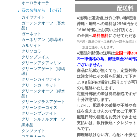
オーロラオーラ
配送料
石の名前から 【か行】
カイヤナイト
◆送料は運賃値上げに伴い地域別
ガーデンクオーツ（苔水
沖縄・離島への送料は2500円か
晶）
10000円以上お買い上げ頂くと
ガーネット
の
全国へ
送料無料
にさせてただき
カーネリアン（赤瑪瑙）
※沖縄・離島の方へは送料の一部を負担頂
カルサイト
別途ご連絡いたします。
クリソコラ
◆定型外郵便の送料は
全国一律20
クリソプレイス
※一律価格の為、郵送料金200円
グリーンアクアマリン
ございません。
グリーンアゲート（緑瑪
商品に記載が無くても、定型外郵
瑙）
は注文時にその旨を記載して下さ
グリーンカイヤナイト
150ｇ以内の場合に限りますが
グリーンガーネット
のち連絡いたします。
グリーンクオーツ（緑水
定型外郵便の際は簡易梱包ですが
晶）
十分注意致します。
グリーングラスアゲート
しかし、配送中の破損や不着や盗
グリーンターコイズ
任を負えませんので予めご了承下
グリーンプレナイト
配達日時の指定もお受けできませ
グリーンルチルクオーツ
支払いは、銀行振込・クレジット
黒水晶
みです。
クンツァイト
御理解頂けない方、心配・不安な
コスモオーラ