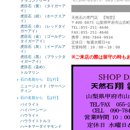
ドラゴンアゲート
社にお問い合せ頂くか、当店までお問い合
虎目石（黄）（タイガーア
イ）
虎目石（紺）（ホークスア
天然石の専門店 【翔雲】
イ）
〒400-0075 山梨県甲府市山宮町
虎目石（赤）（レッドタイ
TEL:055-251-4646
ガーアイ）
FAX:055-251-4646
虎目石（金）（ゴールデン
携帯：090-7844-9934
タイガーアイ）
定休日：毎週水曜日+α
虎目石（灰）（イーグルア
営業時間：10：00～18：00
イ）
※ご来店の際は留守の時も
虎目石（黒）（ブラックタ
イガーアイ）
虎目石（染め）
トルマリン
石の名前から 【な行】
ニュージェイド（サーペン
ティン
石の名前から 【は行】
パイライト
ハイパーシーン
ハウライト
ハウライトトルコ
ハーキマーダイヤモンド