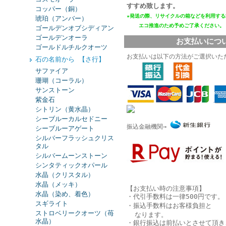
すすめ致します。
コッパー（銅）
★発送の際、リサイクルの箱などを利用する
琥珀（アンバー）
エコ推進
のため予めご了承ください。
ゴールデンオブシディアン
ゴールデンオーラ
お支払いにつ
ゴールドルチルクオーツ
お支払いは以下の方法がご選択いた
石の名前から 【さ行】
サファイア
珊瑚（コーラル）
サンストーン
紫金石
シトリン（黄水晶）
シーブルーカルセドニー
振込金融機関→
シーブルーアゲート
シルバーフラッシュクリス
タル
シルバームーンストーン
シンタティックオパール
水晶（クリスタル）
水晶（メッキ）
【お支払い時の注意事項】
水晶（染め、着色）
・代引手数料は一律500円です。
スギライト
・振込手数料はお客様負担と
ストロベリークオーツ（苺
なります。
水晶）
・銀行振込は
前払い
とさせて頂き