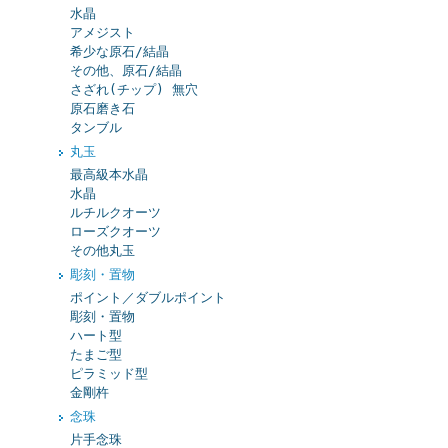
水晶
アメジスト
希少な原石/結晶
その他、原石/結晶
さざれ(チップ) 無穴
原石磨き石
タンブル
丸玉
最高級本水晶
水晶
ルチルクオーツ
ローズクオーツ
その他丸玉
彫刻・置物
ポイント／ダブルポイント
彫刻・置物
ハート型
たまご型
ピラミッド型
金剛杵
念珠
片手念珠