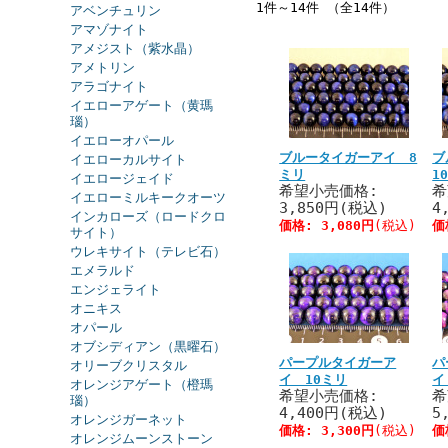
1件～14件 （全14件）
アベンチュリン
アマゾナイト
アメジスト（紫水晶）
アメトリン
アラゴナイト
イエローアゲート（黄瑪
瑙）
イエローオパール
ブルータイガーアイ 8
ブ
イエローカルサイト
ミリ
1
イエロージェイド
希望小売価格:
希
イエローミルキークオーツ
3,850円(税込)
4
インカローズ（ロードクロ
価格:
3,080円
(税込)
価
サイト）
ウレキサイト（テレビ石）
エメラルド
エンジェライト
オニキス
オパール
オブシディアン（黒曜石）
パープルタイガーア
パ
オリーブクリスタル
イ 10ミリ
イ
オレンジアゲート（橙瑪
希望小売価格:
希
瑙）
4,400円(税込)
5
オレンジガーネット
価格:
3,300円
(税込)
価
オレンジムーンストーン