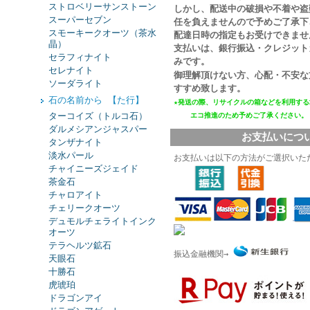
ストロベリーサンストーン
しかし、配送中の破損や不着や盗
スーパーセブン
任を負えませんので予めご了承下
スモーキークオーツ（茶水
配達日時の指定もお受けできませ
晶）
支払いは、銀行振込・クレジット
セラフィナイト
みです。
セレナイト
御理解頂けない方、心配・不安な
ソーダライト
すすめ致します。
石の名前から 【た行】
★発送の際、リサイクルの箱などを利用する
ターコイズ（トルコ石）
エコ推進
のため予めご了承ください。
ダルメシアンジャスパー
お支払いにつ
タンザナイト
淡水パール
お支払いは以下の方法がご選択いた
チャイニーズジェイド
茶金石
チャロアイト
チェリークオーツ
デュモルチェライトインク
オーツ
テラヘルツ鉱石
振込金融機関→
天眼石
十勝石
虎琥珀
ドラゴンアイ