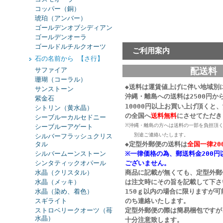
コッパー（銅）
琥珀（アンバー）
ゴールデンオブシディアン
ゴールデンオーラ
ゴールドルチルクオーツ
ご利用案内
石の名前から 【さ行】
配送料
サファイア
珊瑚（コーラル）
◆送料は運賃値上げに伴い地域別
サンストーン
沖縄・離島への送料は2500円か
紫金石
10000円以上お買い上げ頂くと
シトリン（黄水晶）
の
全国へ
送料無料
にさせてただき
シーブルーカルセドニー
※沖縄・離島の方へは送料の一部を負担頂
シーブルーアゲート
別途ご連絡いたします。
シルバーフラッシュクリス
タル
◆定型外郵便の送料は
全国一律20
シルバームーンストーン
※一律価格の為、郵送料金200円
シンタティックオパール
ございません。
水晶（クリスタル）
商品に記載が無くても、定型外郵
水晶（メッキ）
は注文時にその旨を記載して下さ
水晶（染め、着色）
150ｇ以内の場合に限りますが
スギライト
のち連絡いたします。
ストロベリークオーツ（苺
定型外郵便の際は簡易梱包ですが
水晶）
十分注意致します。