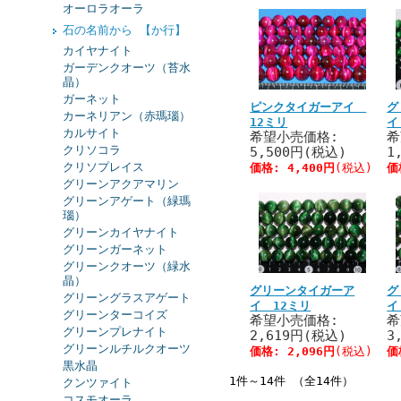
オーロラオーラ
石の名前から 【か行】
カイヤナイト
ガーデンクオーツ（苔水
晶）
ガーネット
ピンクタイガーアイ
グ
カーネリアン（赤瑪瑙）
12ミリ
イ
カルサイト
希望小売価格:
希
クリソコラ
5,500円(税込)
1
クリソプレイス
価格:
4,400円
(税込)
価
グリーンアクアマリン
グリーンアゲート（緑瑪
瑙）
グリーンカイヤナイト
グリーンガーネット
グリーンクオーツ（緑水
晶）
グリーンタイガーア
グ
グリーングラスアゲート
イ 12ミリ
イ
グリーンターコイズ
希望小売価格:
希
グリーンプレナイト
2,619円(税込)
3
グリーンルチルクオーツ
価格:
2,096円
(税込)
価
黒水晶
1件～14件 （全14件）
クンツァイト
コスモオーラ