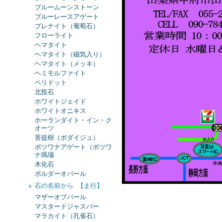
ブルームーンストーン
ブルーレースアゲート
プレナイト（葡萄石）
フローライト
ヘマタイト
ヘマタイト（磁気入り）
ヘマタイト（メッキ）
ヘミモルファイト
ペリドット
北投石
ホワイトジェイド
ホワイトオニキス
ホーランダイト・イン・ク
オーツ
菩提樹（ボダイジュ）
ボツワナアゲート（ボツワ
ナ瑪瑙
木化石
ボルダーオパール
石の名前から 【ま行】
マザーオブパール
マスタードジャスパー
マラカイト（孔雀石）