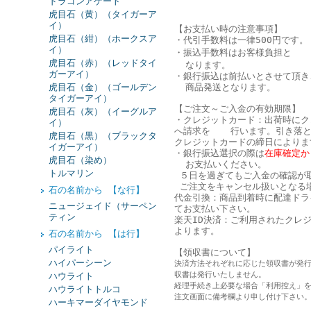
ドラゴンアゲート
虎目石（黄）（タイガーア
イ）
【お支払い時の注意事項】
虎目石（紺）（ホークスア
・代引手数料は一律500円です。
イ）
・振込手数料はお客様負担と
虎目石（赤）（レッドタイ
なります。
ガーアイ）
・銀行振込は
前払い
とさせて頂き
虎目石（金）（ゴールデン
商品発送となります。
タイガーアイ）
【ご注文～ご入金の有効期限】
虎目石（灰）（イーグルア
・クレジットカード：出荷時にク
イ）
へ請求を 行います。引き落と
虎目石（黒）（ブラックタ
クレジットカードの締日によりま
イガーアイ）
・銀行振込選択の際は
在庫確定か
虎目石（染め）
お支払いください。
トルマリン
５日を過ぎてもご入金の確認が
ご注文をキャンセル扱いとなる
石の名前から 【な行】
代金引換：商品到着時に配達ドラ
ニュージェイド（サーペン
てお支払い下さい。
ティン
楽天ID決済：ご利用されたクレ
よります。
石の名前から 【は行】
パイライト
【領収書について】
ハイパーシーン
決済方法それぞれに応じた領収書が発
収書は発行いたしません。
ハウライト
経理手続き上必要な場合「利用控え」
ハウライトトルコ
注文画面に備考欄より申し付け下さい
ハーキマーダイヤモンド