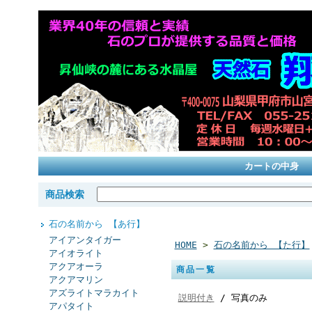
カートの中身
商品検索
石の名前から 【あ行】
アイアンタイガー
HOME
>
石の名前から 【た行】
アイオライト
アクアオーラ
商品一覧
アクアマリン
アズライトマラカイト
説明付き
/ 写真のみ
アパタイト