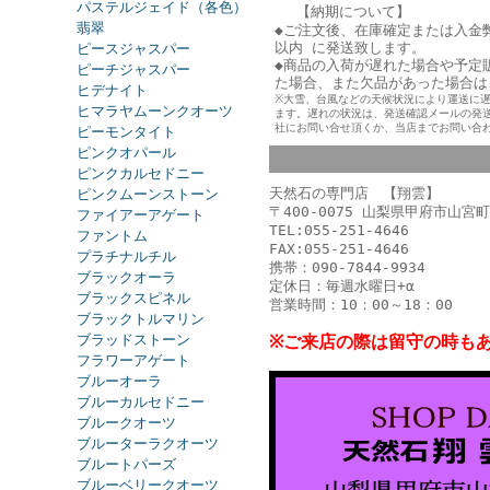
パステルジェイド（各色）
【納期について】
翡翠
◆ご注文後、在庫確定または入金
以内 に発送致します。
ピースジャスパー
◆商品の入荷が遅れた場合や予定
ピーチジャスパー
た
場合、また欠品があった場合は
ヒデナイト
※大雪、台風などの天候状況により運送に
ヒマラヤムーンクオーツ
ます。遅れの状況は、発送確認メールの発
社にお問い合せ頂くか、当店までお問い合
ピーモンタイト
ピンクオパール
ピンクカルセドニー
天然石の専門店 【翔雲】
ピンクムーンストーン
〒400-0075 山梨県甲府市山宮町
ファイアーアゲート
TEL:055-251-4646
ファントム
FAX:055-251-4646
プラチナルチル
携帯：090-7844-9934
ブラックオーラ
定休日：毎週水曜日+α
ブラックスピネル
営業時間：10：00～18：00
ブラックトルマリン
ブラッドストーン
※ご来店の際は留守の時も
フラワーアゲート
ブルーオーラ
ブルーカルセドニー
ブルークオーツ
ブルーターラクオーツ
ブルートパーズ
ブルーベリークオーツ