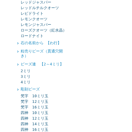
レッドジャスパー
レッドルチルクオーツ
レピドライト
レモンクオーツ
レモンジャスパー
ローズクオーツ（紅水晶）
ロードナイト
石の名前から 【わ行】
粒売りビーズ（貫通穴開
き）
ビーズ連 【2～4ミリ】
2ミリ
3ミリ
4ミリ
彫刻ビーズ
梵字 10ミリ玉
梵字 12ミリ玉
梵字 16ミリ玉
四神 10ミリ玉
四神 12ミリ玉
四神 14ミリ玉
四神 16ミリ玉