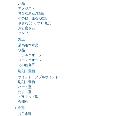
水晶
アメジスト
希少な原石/結晶
その他、原石/結晶
さざれ(チップ) 無穴
原石磨き石
タンブル
丸玉
最高級本水晶
水晶
ルチルクオーツ
ローズクオーツ
その他丸玉
彫刻・置物
ポイント／ダブルポイント
彫刻・置物
ハート型
たまご型
ピラミッド型
金剛杵
念珠
片手念珠