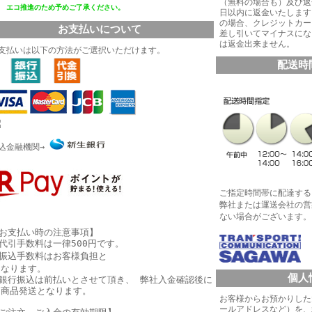
（無料の場合も）及び返
エコ推進
のため予めご了承ください。
日以内に返金いたします
の場合、クレジットカー
お支払いについて
差し引いてマイナスにな
は返金出来ません。
支払いは以下の方法がご選択いただけます。
配送時
込金融機関→
ご指定時間帯に配達する
弊社または運送会社の営
ない場合がございます。
お支払い時の注意事項】
代引手数料は一律500円です。
振込手数料はお客様負担と
なります。
個人
銀行振込は
前払い
とさせて頂き、 弊社入金確認後に
商品発送となります。
お客様からお預かりした
ールアドレスなど）を、