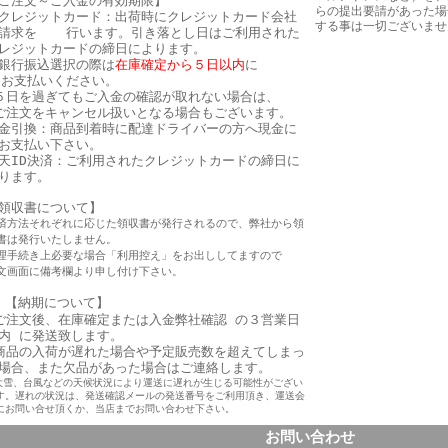
ご注文～ご入金の有効期限】
らの提出要請があった場
クレジットカード：出荷時にクレジットカード会社
する事は一切ございませ
請求を 行います。引き落とし日はご利用された
レジットカードの締日によります。
銀行振込選択の際は
在庫確定から５日以内
に
支払いください。
日を過ぎてもご入金の確認が取れない場合は、
注文をキャンセル扱いとなる場合もございます。
金引換：商品到着時に配達ドライバーの方へ現金に
てお支払い下さい。
天ID決済：ご利用されたクレジットカードの締日に
ります。
領収書について】
済方法それぞれに応じた領収書が発行されるので、弊社から領
書は発行いたしません。
理手続き上必要な場合「利用控え」をお出ししてますので
文画面に備考欄より申し付け下さい。
【納期について】
ご注文後、在庫確定または入金弊社確認 の３営業日
内 に発送致します。
商品の入荷が遅れた場合や予定販売数を超えてしまっ
場合、また欠品があった場合はご連絡します。
大雪、台風などの天候状況により運送に遅れが生じる可能性がござい
す。遅れの状況は、発送確認メールの発送番号をご利用頂き、運送会
にお問い合せ頂くか、当店までお問い合わせ下さい。
お問い合わせ