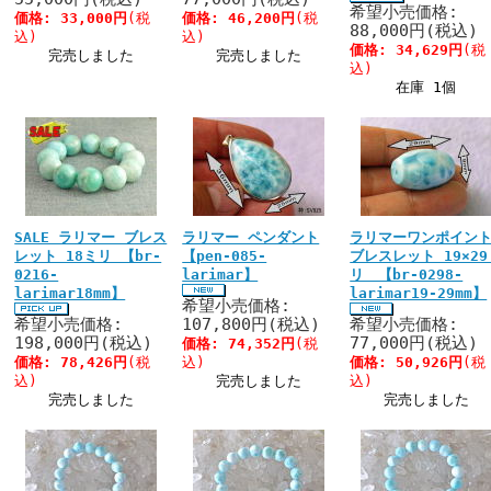
希望小売価格:
価格:
33,000円
(税
価格:
46,200円
(税
88,000円(税込)
込)
込)
価格:
34,629円
(税
完売しました
完売しました
込)
在庫 1個
SALE ラリマー ブレス
ラリマー ペンダント
ラリマーワンポイン
レット 18ミリ 【br-
【pen-085-
ブレスレット 19×29
0216-
larimar】
リ 【br-0298-
larimar18mm】
larimar19-29mm】
希望小売価格:
希望小売価格:
107,800円(税込)
希望小売価格:
198,000円(税込)
77,000円(税込)
価格:
74,352円
(税
価格:
78,426円
(税
込)
価格:
50,926円
(税
込)
完売しました
込)
完売しました
完売しました