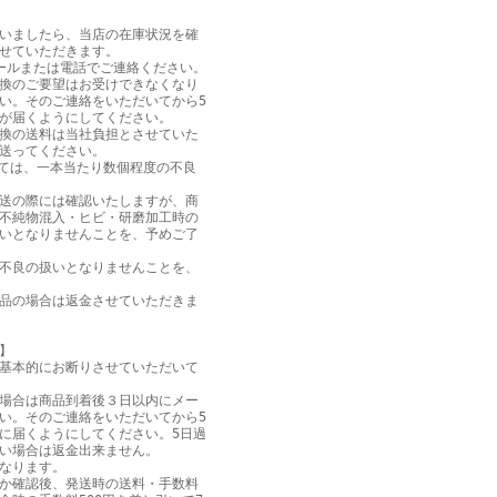
いましたら、当店の在庫状況を確
せていただきます。
ールまたは電話でご連絡ください。
換のご要望はお受けできなくなり
い。そのご連絡をいただいてから5
が届くようにしてください。
換の送料は当社負担とさせていた
送ってください。
ては、一本当たり数個程度の不良
送の際には確認いたしますが、商
不純物混入・ヒビ・研磨加工時の
いとなりませんことを、予めご了
不良の扱いとなりませんことを、
品の場合は返金させていただきま
】
基本的にお断りさせていただいて
場合は商品到着後３日以内にメー
い。そのご連絡をいただいてから5
に届くようにしてください。5日過
い場合は返金出来ません。
なります。
か確認後、発送時の送料・手数料