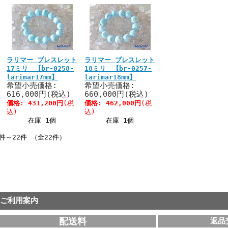
ラリマー ブレスレット
ラリマー ブレスレット
17ミリ 【br-0258-
18ミリ 【br-0257-
larimar17mm】
larimar18mm】
希望小売価格:
希望小売価格:
616,000円(税込)
660,000円(税込)
価格:
431,200円
(税
価格:
462,000円
(税
込)
込)
在庫 1個
在庫 1個
1件～22件 （全22件）
ご利用案内
配送料
返品