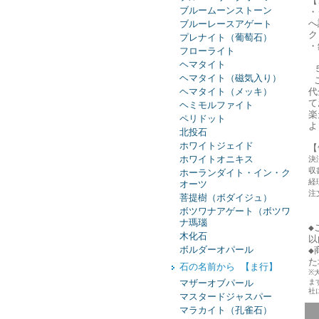
【
ブルームーンストーン
・
へ
ブルーレースアゲート
ク
プレナイト（葡萄石）
・
フローライト
お
ヘマタイト
５
ヘマタイト（磁気入り）
ご
ヘマタイト（メッキ）
代
ヘミモルファイト
楽
ペリドット
よ
北投石
ホワイトジェイド
【
ホワイトオニキス
決
収
ホーランダイト・イン・ク
経
オーツ
注
菩提樹（ボダイジュ）
ボツワナアゲート（ボツワ
ナ瑪瑙
◆
木化石
以
ボルダーオパール
◆
た
石の名前から 【ま行】
※
マザーオブパール
ま
社
マスタードジャスパー
マラカイト（孔雀石）