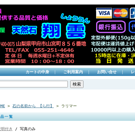
カートの中身
｜
ご利用案内
｜
お問い合せ
｜
レ
OME
>
石の名前から 【ら行】
> ラリマー
商品一覧
説明付き
/ 写真のみ