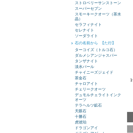
ストロベリーサンストーン
スーパーセブン
スモーキークオーツ（茶水
晶）
セラフィナイト
セレナイト
ソーダライト
石の名前から 【た行】
ターコイズ（トルコ石）
ダルメシアンジャスパー
タンザナイト
淡水パール
チャイニーズジェイド
茶金石
チャロアイト
チェリークオーツ
デュモルチェライトインク
オーツ
テラヘルツ鉱石
天眼石
十勝石
虎琥珀
ドラゴンアイ