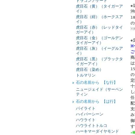
ドラゴンアゲート
◆
虎目石（黄）（タイガーア
イ）
沖
虎目石（紺）（ホークスア
1
イ）
の
虎目石（赤）（レッドタイ
※
ガーアイ）
虎目石（金）（ゴールデン
◆
タイガーアイ）
※
虎目石（灰）（イーグルア
ご
イ）
商
虎目石（黒）（ブラックタ
は
イガーアイ）
1
虎目石（染め）
の
トルマリン
定
石の名前から 【な行】
十
ニュージェイド（サーペン
し
ティン
任
石の名前から 【は行】
配
パイライト
支
ハイパーシーン
み
ハウライト
御
ハウライトトルコ
す
ハーキマーダイヤモンド
★