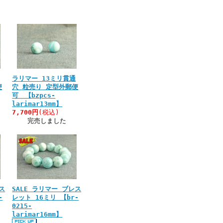
ラリマー 13ミリ貫通
便
穴 粒売り 定型外郵便
可 【bzpcs-
larimar13mm】
7,700円
(税込)
完売しました
ス
SALE ラリマー ブレス
-
レット 16ミリ 【br-
0215-
larimar16mm】