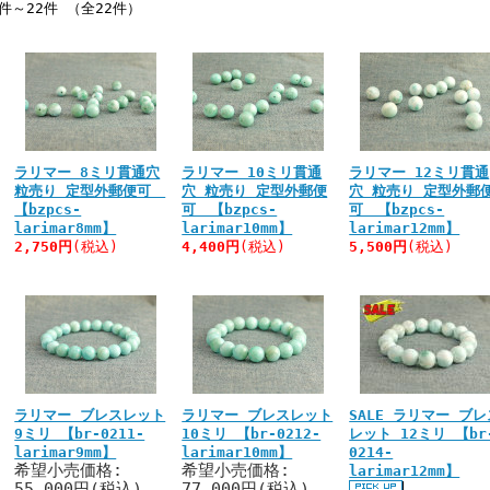
1件～22件 （全22件）
ラリマー 8ミリ貫通穴
ラリマー 10ミリ貫通
ラリマー 12ミリ貫通
粒売り 定型外郵便可
穴 粒売り 定型外郵便
穴 粒売り 定型外郵
【bzpcs-
可 【bzpcs-
可 【bzpcs-
larimar8mm】
larimar10mm】
larimar12mm】
2,750円
(税込)
4,400円
(税込)
5,500円
(税込)
ラリマー ブレスレット
ラリマー ブレスレット
SALE ラリマー ブレ
9ミリ 【br-0211-
10ミリ 【br-0212-
レット 12ミリ 【br
larimar9mm】
larimar10mm】
0214-
希望小売価格:
希望小売価格:
larimar12mm】
55,000円(税込)
77,000円(税込)