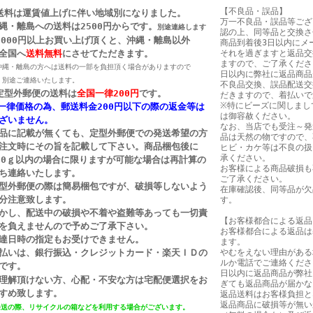
【不良品・誤品】
送料は運賃値上げに伴い地域別になりました。
万一不良品・誤品等ござ
縄・離島への送料は2500円からです。
別途連絡します
認の上、同等品と交換さ
0000円以上お買い上げ頂くと、沖縄・離島以外
商品到着後3日以内にメ
全国へ
送料無料
にさせてただきます。
それを過ぎますと返品交
ますので、ご了承くださ
沖縄・離島の方へは送料の一部を負担頂く場合がありますので
日以内に弊社に返品商品
別途ご連絡いたします。
不良品交換、誤品配送交
定型外郵便の送料は
全国一律200円
です。
だきますので、着払いで
※特にビーズに関しまし
一律価格の為、郵送料金200円以下の際の返金等は
は御容赦ください。
ざいません。
なお、当店でも受注～発
品に記載が無くても、定型外郵便での発送希望の方
品は天然の物ですので、
注文時にその旨を記載して下さい。商品梱包後に
ヒビ・カケ等は不良の扱
承ください。
50ｇ以内の場合に限りますが可能な場合は再計算の
お客様による商品破損も
ち連絡いたします。
ご了承ください。
型外郵便の際は簡易梱包ですが、破損等しないよう
在庫確認後、同等品が欠
分注意致します。
す。
かし、配送中の破損や不着や盗難等あっても一切責
【お客様都合による返品
を負えませんので予めご了承下さい。
お客様都合による返品は
達日時の指定もお受けできません。
ます。
払いは、銀行振込・クレジットカード・楽天ＩＤの
やむをえない理由がある
ルか電話でご連絡くださ
です。
日以内に返品商品が弊社
理解頂けない方、心配・不安な方は宅配便選択をお
ぎても返品商品が届かな
すめ致します。
返品送料はお客様負担と
返品商品に破損等が無い
発送の際、リサイクルの箱などを利用する場合がございます。