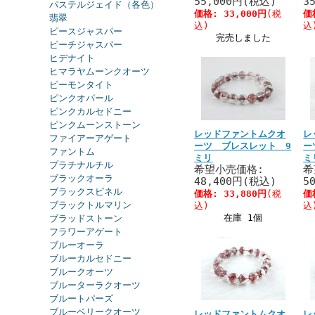
55,000円(税込)
3
パステルジェイド（各色）
価格:
33,000円
(税
価
翡翠
込)
込
ピースジャスパー
完売しました
ピーチジャスパー
ヒデナイト
ヒマラヤムーンクオーツ
ピーモンタイト
ピンクオパール
ピンクカルセドニー
ピンクムーンストーン
レッドファントムクオ
レ
ファイアーアゲート
ーツ ブレスレット 9
ー
ファントム
ミリ
ミ
プラチナルチル
希望小売価格:
希
ブラックオーラ
48,400円(税込)
5
ブラックスピネル
価格:
33,880円
(税
価
ブラックトルマリン
込)
込
在庫 1個
ブラッドストーン
フラワーアゲート
ブルーオーラ
ブルーカルセドニー
ブルークオーツ
ブルーターラクオーツ
ブルートパーズ
ブルーベリークオーツ
レッドファントムクオ
レ