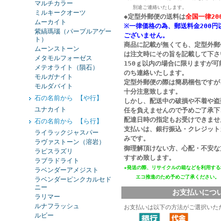
マルチカラー
別途ご連絡いたします。
ミルキークオーツ
◆定型外郵便の送料は
全国一律20
ムーカイト
※一律価格の為、郵送料金200円
紫縞瑪瑙（パープルアゲー
ございません。
ト）
商品に記載が無くても、定型外郵
ムーンストーン
は注文時にその旨を記載して下さ
メタモルフォーゼス
150ｇ以内の場合に限りますが
メテオライト（隕石）
のち連絡いたします。
モルガナイト
定型外郵便の際は簡易梱包ですが
モルダバイト
十分注意致します。
石の名前から 【や行】
しかし、配送中の破損や不着や盗
ユナカイト
任を負えませんので予めご了承下
配達日時の指定もお受けできませ
石の名前から 【ら行】
支払いは、銀行振込・クレジット
ライラックジャスパー
みです。
ラヴァストーン（溶岩）
御理解頂けない方、心配・不安な
ラピスラズリ
すすめ致します。
ラブラドライト
★発送の際、リサイクルの箱などを利用する
ラベンダーアメジスト
エコ推進
のため予めご了承ください。
ラベンダーピンクカルセド
ニー
お支払いにつ
ラリマー
ルナフラッシュ
お支払いは以下の方法がご選択いた
ルビー