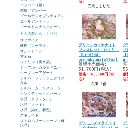
込)
込
コッパー（銅）
完売しました
琥珀（アンバー）
ゴールデンオブシディアン
ゴールデンオーラ
ゴールドルチルクオーツ
石の名前から 【さ行】
サファイア
グリーンカイヤナイト
グ
珊瑚（コーラル）
ブレスレット 10ミリ
ブ
サンストーン
【br-0248-
【b
紫金石
greenkyanite10mm】
gr
シトリン（黄水晶）
希望小売価格:
希
シーブルーカルセドニー
51,700円(税込)
5
シーブルーアゲート
価格:
41,360円
(税
価
シルバーフラッシュクリス
込)
込
タル
在庫 1個
シルバームーンストーン
シンタティックオパール
水晶（クリスタル）
水晶（メッキ）
水晶（染め、着色）
スギライト
ストロベリークオーツ（苺
デュモルチェライトイ
デ
水晶）
ンクオーツ ブレスレッ
ン