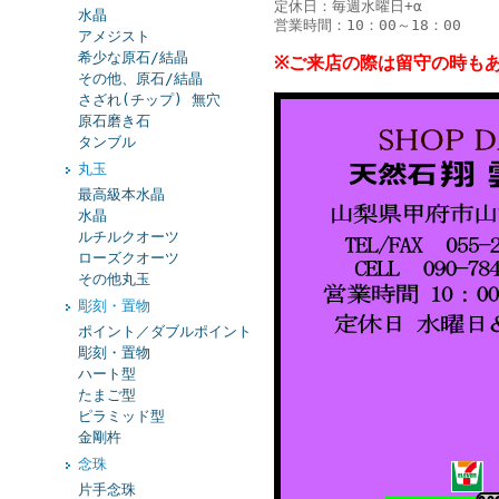
定休日：毎週水曜日+α
水晶
営業時間：10：00～18：00
アメジスト
希少な原石/結晶
※ご来店の際は留守の時も
その他、原石/結晶
さざれ(チップ) 無穴
原石磨き石
タンブル
丸玉
最高級本水晶
水晶
ルチルクオーツ
ローズクオーツ
その他丸玉
彫刻・置物
ポイント／ダブルポイント
彫刻・置物
ハート型
たまご型
ピラミッド型
金剛杵
念珠
片手念珠