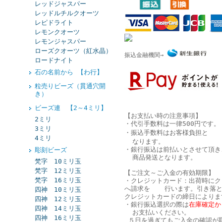
レッドジャスパー
レッドルチルクオーツ
レピドライト
レモンクオーツ
レモンジャスパー
ローズクオーツ（紅水晶）
振込金融機関→
ロードナイト
石の名前から 【わ行】
粒売りビーズ（貫通穴開
き）
ビーズ連 【2～4ミリ】
【お支払い時の注意事項】
2ミリ
・代引手数料は一律500円です。
3ミリ
・振込手数料はお客様負担と
4ミリ
なります。
・銀行振込は
前払い
とさせて頂き
彫刻ビーズ
商品発送となります。
梵字 10ミリ玉
梵字 12ミリ玉
【ご注文～ご入金の有効期限】
梵字 16ミリ玉
・クレジットカード：出荷時にク
へ請求を 行います。引き落と
四神 10ミリ玉
クレジットカードの締日によりま
四神 12ミリ玉
・銀行振込選択の際は
在庫確定か
四神 14ミリ玉
お支払いください。
四神 16ミリ玉
５日を過ぎてもご入金の確認が