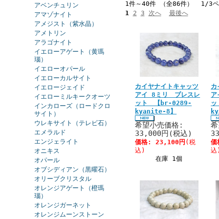
1件～40件 （全86件） 1/3
アベンチュリン
1
2
3
次へ
最後へ
アマゾナイト
アメジスト（紫水晶）
アメトリン
アラゴナイト
イエローアゲート（黄瑪
瑙）
イエローオパール
イエローカルサイト
カイヤナイトキャッツ
カ
イエロージェイド
アイ 8ミリ ブレスレ
ア
イエローミルキークオーツ
ット 【br-0289-
ッ
インカローズ（ロードクロ
kyanite-8】
k
サイト）
ウレキサイト（テレビ石）
希望小売価格:
希
エメラルド
33,000円(税込)
3
エンジェライト
価格:
23,100円
(税
価
込)
込
オニキス
在庫 1個
オパール
オブシディアン（黒曜石）
オリーブクリスタル
オレンジアゲート（橙瑪
瑙）
オレンジガーネット
オレンジムーンストーン