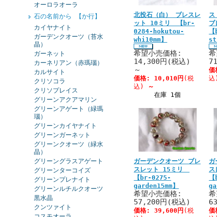
オーロラオーラ
北投石（白） ブレスレ
ス
石の名前から 【か行】
ット 10ミリ 【br-
ブ
カイヤナイト
0284-hokutou-
【
ガーデンクオーツ（苔水
whi10mm】
st
晶）
希望小売価格:
希
ガーネット
14,300円(税込)
7
カーネリアン（赤瑪瑙）
～
価
カルサイト
価格:
10,010円
(税
込
クリソコラ
込)
～
クリソプレイス
在庫 1個
グリーンアクアマリン
グリーンアゲート（緑瑪
瑙）
グリーンカイヤナイト
グリーンガーネット
グリーンクオーツ（緑水
晶）
グリーングラスアゲート
ガーデンクオーツ ブレ
ガ
スレット 15ミリ
ス
グリーンターコイズ
【br-0275-
【
グリーンプレナイト
garden15mm】
g
グリーンルチルクオーツ
希望小売価格:
希
黒水晶
57,200円(税込)
6
クンツァイト
価格:
39,600円
(税
価
コスモオーラ