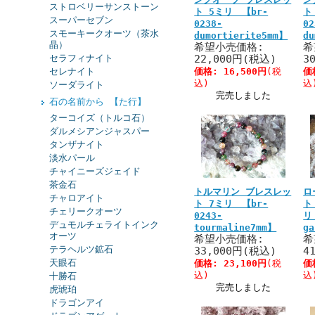
ストロベリーサンストーン
ト 5ミリ 【br-
ト
スーパーセブン
0238-
02
スモーキークオーツ（茶水
dumortierite5mm】
du
晶）
希望小売価格:
希
セラフィナイト
22,000円(税込)
3
セレナイト
価格:
16,500円
(税
価
込)
込
ソーダライト
完売しました
石の名前から 【た行】
ターコイズ（トルコ石）
ダルメシアンジャスパー
タンザナイト
淡水パール
チャイニーズジェイド
茶金石
トルマリン ブレスレッ
ロ
チャロアイト
ト 7ミリ 【br-
ト
チェリークオーツ
0243-
リ
デュモルチェライトインク
tourmaline7mm】
g
オーツ
希望小売価格:
希
テラヘルツ鉱石
33,000円(税込)
4
天眼石
価格:
23,100円
(税
価
込)
込
十勝石
完売しました
虎琥珀
ドラゴンアイ