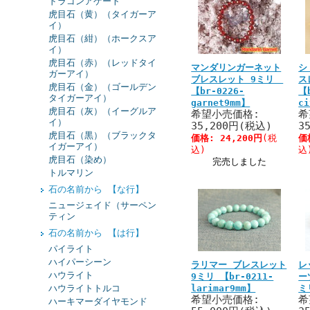
ドラゴンアゲート
虎目石（黄）（タイガーア
イ）
虎目石（紺）（ホークスア
イ）
虎目石（赤）（レッドタイ
マンダリンガーネット
シ
ガーアイ）
ブレスレット 9ミリ
ス
虎目石（金）（ゴールデン
【br-0226-
【
タイガーアイ）
garnet9mm】
c
虎目石（灰）（イーグルア
希望小売価格:
希
イ）
35,200円(税込)
3
虎目石（黒）（ブラックタ
価格:
24,200円
(税
価
イガーアイ）
込)
込
虎目石（染め）
完売しました
トルマリン
石の名前から 【な行】
ニュージェイド（サーペン
ティン
石の名前から 【は行】
パイライト
ハイパーシーン
ラリマー ブレスレット
レ
ハウライト
9ミリ 【br-0211-
ー
ハウライトトルコ
larimar9mm】
ミ
希望小売価格:
希
ハーキマーダイヤモンド