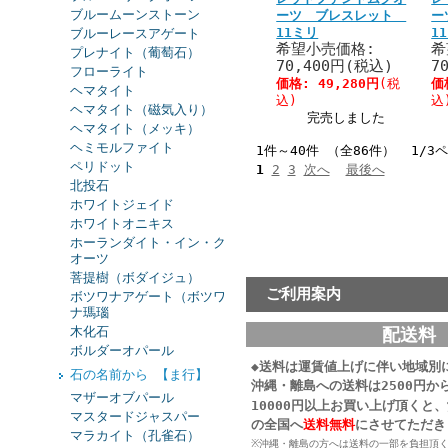
ブルームーンストーン
ーツ ブレスレット
ー
11ミリ
1
ブルーレースアゲート
希望小売価格:
希
プレナイト（葡萄石）
70,400円(税込)
7
フローライト
価格:
49,280円
(税
価
ヘマタイト
込)
込
ヘマタイト（磁気入り）
完売しました
ヘマタイト（メッキ）
ヘミモルファイト
1件～40件 （全86件） 1/3
ペリドット
1
2
3
次へ
最後へ
北投石
ホワイトジェイド
ホワイトオニキス
ホーランダイト・イン・ク
オーツ
菩提樹（ボダイジュ）
ご利用案内
ボツワナアゲート（ボツワ
ナ瑪瑙
木化石
配送料
ボルダーオパール
◆送料は運賃値上げに伴い地域別
石の名前から 【ま行】
沖縄・離島への送料は2500円か
マザーオブパール
10000円以上お買い上げ頂くと
マスタードジャスパー
の
全国へ
送料無料
にさせてただき
マラカイト（孔雀石）
※沖縄・離島の方へは送料の一部を負担頂