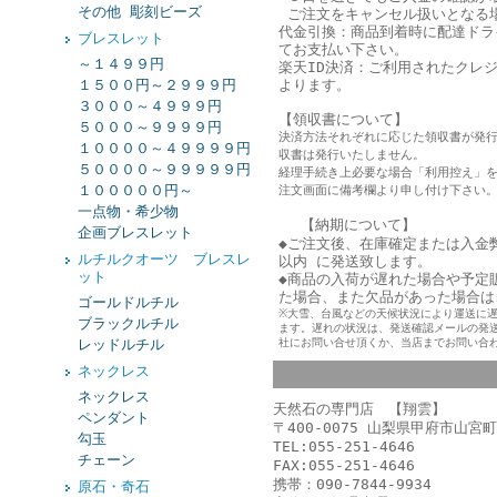
その他 彫刻ビーズ
ご注文をキャンセル扱いとなる
代金引換：商品到着時に配達ドラ
ブレスレット
てお支払い下さい。
～１４９９円
楽天ID決済：ご利用されたクレ
１５００円～２９９９円
よります。
３０００～４９９９円
【領収書について】
５０００～９９９９円
決済方法それぞれに応じた領収書が発
１００００～４９９９９円
収書は発行いたしません。
５００００～９９９９９円
経理手続き上必要な場合「利用控え」
１０００００円～
注文画面に備考欄より申し付け下さい
一点物・希少物
【納期について】
企画ブレスレット
◆ご注文後、在庫確定または入金
ルチルクオーツ ブレスレ
以内 に発送致します。
ット
◆商品の入荷が遅れた場合や予定
た
場合、また欠品があった場合は
ゴールドルチル
※大雪、台風などの天候状況により運送に
ブラックルチル
ます。遅れの状況は、発送確認メールの発
レッドルチル
社にお問い合せ頂くか、当店までお問い合
ネックレス
ネックレス
天然石の専門店 【翔雲】
ペンダント
〒400-0075 山梨県甲府市山宮町
勾玉
TEL:055-251-4646
チェーン
FAX:055-251-4646
携帯：090-7844-9934
原石・奇石