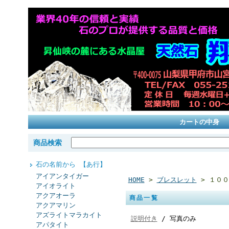
カートの中身
商品検索
石の名前から 【あ行】
アイアンタイガー
HOME
>
ブレスレット
> １０
アイオライト
アクアオーラ
商品一覧
アクアマリン
アズライトマラカイト
説明付き
/ 写真のみ
アパタイト