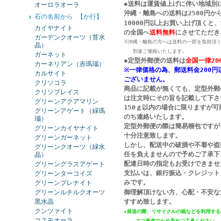
◆送料は運賃値上げに伴い地域別
オーロラオーラ
沖縄・離島への送料は2500円か
石の名前から 【か行】
10000円以上お買い上げ頂くと
カイヤナイト
の
全国へ
送料無料
にさせてただき
ガーデンクオーツ（苔水
※沖縄・離島の方へは送料の一部を負担頂
晶）
別途ご連絡いたします。
ガーネット
◆定型外郵便の送料は
全国一律20
カーネリアン（赤瑪瑙）
※一律価格の為、郵送料金200円
カルサイト
ございません。
クリソコラ
商品に記載が無くても、定型外郵
クリソプレイス
は注文時にその旨を記載して下さ
グリーンアクアマリン
150ｇ以内の場合に限りますが
グリーンアゲート（緑瑪
のち連絡いたします。
瑙）
定型外郵便の際は簡易梱包ですが
グリーンカイヤナイト
十分注意致します。
グリーンガーネット
しかし、配送中の破損や不着や盗
グリーンクオーツ（緑水
任を負えませんので予めご了承下
晶）
配達日時の指定もお受けできませ
グリーングラスアゲート
支払いは、銀行振込・クレジット
グリーンターコイズ
みです。
グリーンプレナイト
グリーンルチルクオーツ
御理解頂けない方、心配・不安な
黒水晶
すすめ致します。
クンツァイト
★発送の際、リサイクルの箱などを利用する
コスモオーラ
エコ推進
のため予めご了承ください。