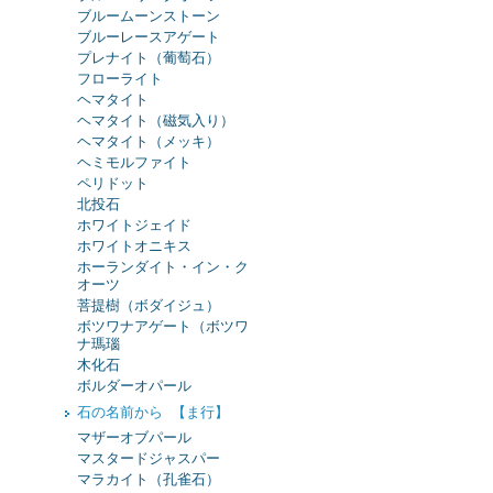
ブルームーンストーン
ブルーレースアゲート
プレナイト（葡萄石）
フローライト
ヘマタイト
ヘマタイト（磁気入り）
ヘマタイト（メッキ）
ヘミモルファイト
ペリドット
北投石
ホワイトジェイド
ホワイトオニキス
ホーランダイト・イン・ク
オーツ
菩提樹（ボダイジュ）
ボツワナアゲート（ボツワ
ナ瑪瑙
木化石
ボルダーオパール
石の名前から 【ま行】
マザーオブパール
マスタードジャスパー
マラカイト（孔雀石）