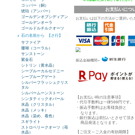
コッパー（銅）
お支払いにつ
琥珀（アンバー）
ゴールデンオブシディアン
お支払いは以下の方法がご選択いた
ゴールデンオーラ
ゴールドルチルクオーツ
石の名前から 【さ行】
サファイア
珊瑚（コーラル）
サンストーン
紫金石
振込金融機関→
シトリン（黄水晶）
シーブルーカルセドニー
シーブルーアゲート
シルバーフラッシュクリス
タル
シルバームーンストーン
【お支払い時の注意事項】
シンタティックオパール
・代引手数料は一律500円です。
水晶（クリスタル）
・振込手数料はお客様負担と
水晶（メッキ）
なります。
水晶（染め、着色）
・銀行振込は
前払い
とさせて頂き
スギライト
商品発送となります。
ストロベリークオーツ（苺
【ご注文～ご入金の有効期限】
水晶）