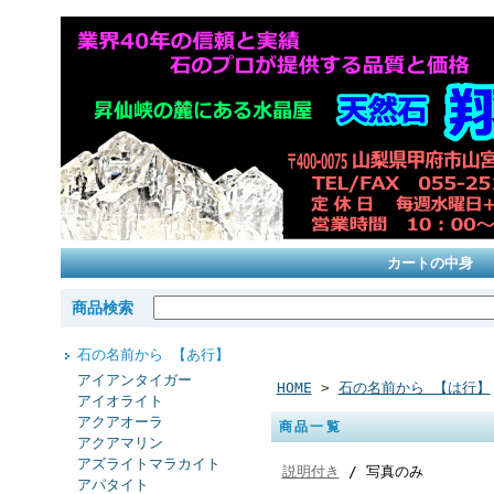
カートの中身
商品検索
石の名前から 【あ行】
アイアンタイガー
HOME
>
石の名前から 【は行】
アイオライト
アクアオーラ
商品一覧
アクアマリン
アズライトマラカイト
説明付き
/ 写真のみ
アパタイト