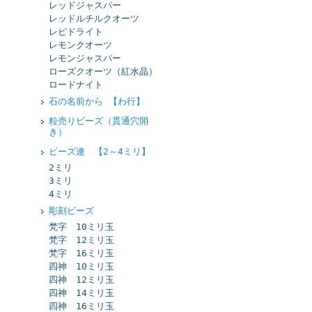
レッドジャスパー
レッドルチルクオーツ
レピドライト
レモンクオーツ
レモンジャスパー
ローズクオーツ（紅水晶）
ロードナイト
石の名前から 【わ行】
粒売りビーズ（貫通穴開
き）
ビーズ連 【2～4ミリ】
2ミリ
3ミリ
4ミリ
彫刻ビーズ
梵字 10ミリ玉
梵字 12ミリ玉
梵字 16ミリ玉
四神 10ミリ玉
四神 12ミリ玉
四神 14ミリ玉
四神 16ミリ玉