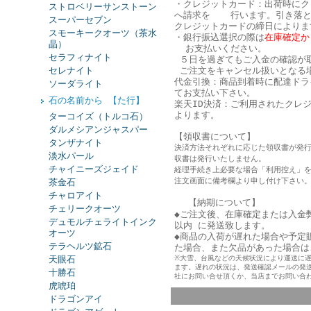
・クレジットカード：出荷時にク
ストロベリーサンストーン
へ請求を 行います。引き落と
スーパーセブン
クレジットカードの締日によりま
スモーキークオーツ（茶水
・銀行振込選択の際は
在庫確定か
晶）
お支払いください。
セラフィナイト
５日を過ぎてもご入金の確認が
セレナイト
ご注文をキャンセル扱いとなる
代金引換：商品到着時に配達ドラ
ソーダライト
てお支払い下さい。
石の名前から 【た行】
楽天ID決済：ご利用されたクレ
よります。
ターコイズ（トルコ石）
ダルメシアンジャスパー
【領収書について】
タンザナイト
決済方法それぞれに応じた領収書が発
淡水パール
収書は発行いたしません。
チャイニーズジェイド
経理手続き上必要な場合「利用控え」
注文画面に備考欄より申し付け下さい
茶金石
チャロアイト
【納期について】
チェリークオーツ
◆ご注文後、在庫確定または入金
デュモルチェライトインク
以内 に発送致します。
オーツ
◆商品の入荷が遅れた場合や予定
テラヘルツ鉱石
た
場合、また欠品があった場合は
天眼石
※大雪、台風などの天候状況により運送に
ます。遅れの状況は、発送確認メールの発
十勝石
社にお問い合せ頂くか、当店までお問い合
虎琥珀
ドラゴンアイ