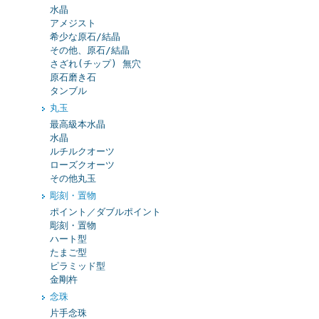
水晶
アメジスト
希少な原石/結晶
その他、原石/結晶
さざれ(チップ) 無穴
原石磨き石
タンブル
丸玉
最高級本水晶
水晶
ルチルクオーツ
ローズクオーツ
その他丸玉
彫刻・置物
ポイント／ダブルポイント
彫刻・置物
ハート型
たまご型
ピラミッド型
金剛杵
念珠
片手念珠