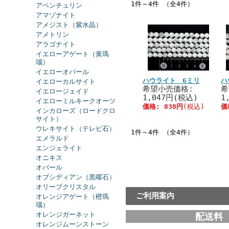
1件～4件 （全4件）
アベンチュリン
アマゾナイト
アメジスト（紫水晶）
アメトリン
アラゴナイト
イエローアゲート（黄瑪
瑙）
イエローオパール
ハウライト 6ミリ
ハ
イエローカルサイト
希望小売価格:
希
イエロージェイド
1,047円(税込)
1
イエローミルキークオーツ
価格:
838円
(税込)
価
インカローズ（ロードクロ
サイト）
ウレキサイト（テレビ石）
1件～4件 （全4件）
エメラルド
エンジェライト
オニキス
オパール
オブシディアン（黒曜石）
オリーブクリスタル
ご利用案内
オレンジアゲート（橙瑪
瑙）
オレンジガーネット
配送料
オレンジムーンストーン