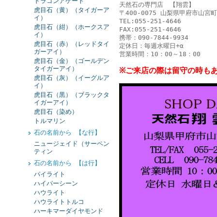
ドラゴンアゲート
天然石の専門店 【翔雲】
虎目石（黄）（タイガーア
〒400-0075 山梨県甲府市山宮町
イ）
TEL:055-251-4646
虎目石（紺）（ホークスア
FAX:055-251-4646
イ）
携帯：090-7844-9934
虎目石（赤）（レッドタイ
定休日：毎週水曜日+α
ガーアイ）
営業時間：10：00～18：00
虎目石（金）（ゴールデン
タイガーアイ）
※ご来店の際は留守の時も
虎目石（灰）（イーグルア
イ）
虎目石（黒）（ブラックタ
イガーアイ）
虎目石（染め）
トルマリン
石の名前から 【な行】
ニュージェイド（サーペン
ティン
石の名前から 【は行】
パイライト
ハイパーシーン
ハウライト
ハウライトトルコ
ハーキマーダイヤモンド